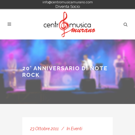
info@centromusicamurano.com
Diventa Socio
20° ANNIVERSARIO DI NOTE
ROCK
23 Ottobre 2011
In
Eventi